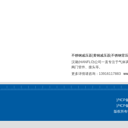
|
不锈钢减压器
黄铜减
压器
|
不锈钢背
汉璐(HANFLO)公司一直专注于
阀门管件、接头等。
更多详情请咨询：
13916117883
ww
沪ICP
沪ICP
版权所有