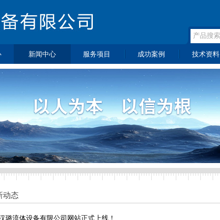
心
新闻中心
服务项目
成功案例
技术资料
>
>
>
压器
最新动态
医疗机构
宣传资料
>
>
>
压阀
企业新闻
教育机构
产品资料
>
>
>
器
行业动态
工厂企业
技术资料
>
面板
热点新闻
阀
阀
向阀
滤器
压软
新动态
汉璐流体设备有限公司网站正式上线！
头