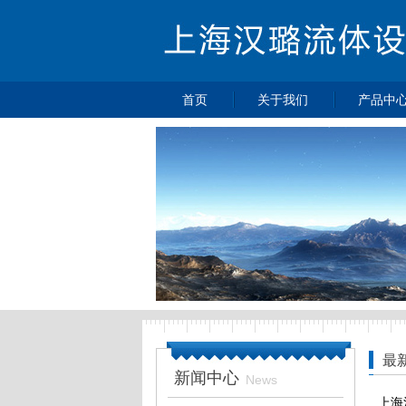
首页
关于我们
产品中
>
>
公司简介
不锈钢减
>
不锈钢背
>
黄铜减压
>
特气控制
>
不锈钢球
>
不锈钢针
>
不锈钢单
>
不锈钢过
>
不锈钢高
管
最
新闻中心
>
压力表
News
上海
>
不锈钢接